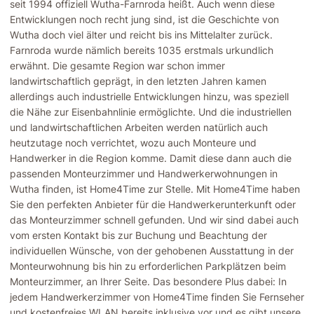
seit 1994 offiziell Wutha-Farnroda heißt. Auch wenn diese
Entwicklungen noch recht jung sind, ist die Geschichte von
Wutha doch viel älter und reicht bis ins Mittelalter zurück.
Farnroda wurde nämlich bereits 1035 erstmals urkundlich
erwähnt. Die gesamte Region war schon immer
landwirtschaftlich geprägt, in den letzten Jahren kamen
allerdings auch industrielle Entwicklungen hinzu, was speziell
die Nähe zur Eisenbahnlinie ermöglichte. Und die industriellen
und landwirtschaftlichen Arbeiten werden natürlich auch
heutzutage noch verrichtet, wozu auch Monteure und
Handwerker in die Region komme. Damit diese dann auch die
passenden Monteurzimmer und Handwerkerwohnungen in
Wutha finden, ist Home4Time zur Stelle. Mit Home4Time haben
Sie den perfekten Anbieter für die Handwerkerunterkunft oder
das Monteurzimmer schnell gefunden. Und wir sind dabei auch
vom ersten Kontakt bis zur Buchung und Beachtung der
individuellen Wünsche, von der gehobenen Ausstattung in der
Monteurwohnung bis hin zu erforderlichen Parkplätzen beim
Monteurzimmer, an Ihrer Seite. Das besondere Plus dabei: In
jedem Handwerkerzimmer von Home4Time finden Sie Fernseher
und kostenfreies WLAN bereits inklusive vor und es gibt unsere