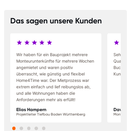
Das sagen unsere Kunden
Wir haben für ein Bauprojekt mehrere
Sehr gün
Monteurunterkünfte für mehrere Wochen
Qualität 
angemietet und waren positiv
Buchung 
überrascht, wie günstig und flexibel
Kundense
Home4Time war. Der Mietprozess war
extrem einfach und lief reibungslos ab,
und alle Wohnungen haben die
Anforderungen mehr als erfüllt!
Elias Hampern
David S
Projektleiter Tiefbau Baden Württemberg
Monteur N