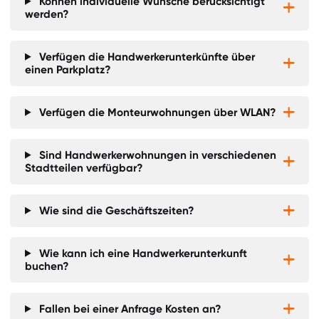
Können individuelle Wünsche berücksichtigt


werden?
Verfügen die Handwerkerunterkünfte über


einen Parkplatz?
Verfügen die Monteurwohnungen über WLAN?


Sind Handwerkerwohnungen in verschiedenen


Stadtteilen verfügbar?
Wie sind die Geschäftszeiten?


Wie kann ich eine Handwerkerunterkunft


buchen?
Fallen bei einer Anfrage Kosten an?

