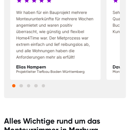
Wir haben für ein Bauprojekt mehrere
Sehr gün
Monteurunterkünfte für mehrere Wochen
Qualität 
angemietet und waren positiv
Buchung 
überrascht, wie günstig und flexibel
Kundense
Home4Time war. Der Mietprozess war
extrem einfach und lief reibungslos ab,
und alle Wohnungen haben die
Anforderungen mehr als erfüllt!
Elias Hampern
David S
Projektleiter Tiefbau Baden Württemberg
Monteur N
Alles Wichtige rund um das
Monteurzimmer in
Marburg