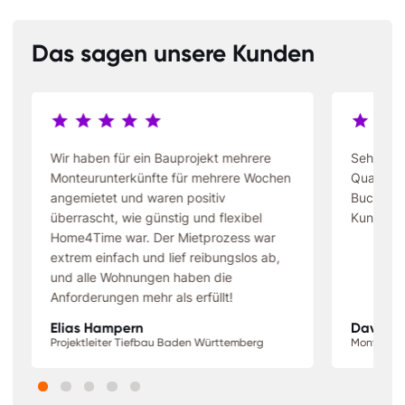
Das sagen unsere Kunden
Wir haben für ein Bauprojekt mehrere
Sehr gün
Monteurunterkünfte für mehrere Wochen
Qualität 
angemietet und waren positiv
Buchung 
überrascht, wie günstig und flexibel
Kundense
Home4Time war. Der Mietprozess war
extrem einfach und lief reibungslos ab,
und alle Wohnungen haben die
Anforderungen mehr als erfüllt!
Elias Hampern
David S
Projektleiter Tiefbau Baden Württemberg
Monteur N