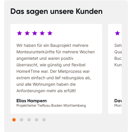
Das sagen unsere Kunden
Wir haben für ein Bauprojekt mehrere
Sehr gün
Monteurunterkünfte für mehrere Wochen
Qualität 
angemietet und waren positiv
Buchung 
überrascht, wie günstig und flexibel
Kundense
Home4Time war. Der Mietprozess war
extrem einfach und lief reibungslos ab,
und alle Wohnungen haben die
Anforderungen mehr als erfüllt!
Elias Hampern
David S
Projektleiter Tiefbau Baden Württemberg
Monteur N